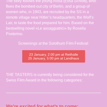
The story follows the young Rosa (Elisa Schlott), who
flees the bombed-out city of Berlin, and a group of
women who, in 1943, are recruited by the SS in a
remote village near Hitler’s headquarters, the Wolf’s
Lair, to taste the food prepared for him. Based on the
bestselling novel «Le assaggiatrici» by Rosella
Postorino.
Screenings at the Solothurn Film Festival:
23 January, 2:00 pm at Reithalle
25 January, 5:00 pm at Landhaus
THE TASTERS is currently being considered for the
Swiss Film Award in the following categories:
We’re excited for what’s to come: