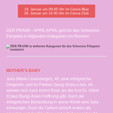
24. Januar um 09:45 Uhr im Canva Blue
28. Januar um 14:30 Uhr im Canva Club
DER PRANK - APRIL APRIL geht für den Schweizer
Filmpreis in folgenden Kategorien ins Rennen:
MOTHER'S BABY
Julia (Marie Leuenberger), 40, eine erfolgreiche
Dirigentin, und ihr Partner Georg (Hans Löw), 44,
sehnen sich nach einem Kind, als der Arzt Dr. Vilfort
(Claes Bang) ihnen Hoffnung gibt. Nach der
erfolgreichen Behandlung in seiner Klinik wird Julia
schwanger. Doch die Geburt verläuft anders als