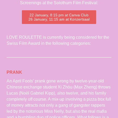
Screenings at the Solothurn Film Festival:
22 January, 8:15 pm at Canva Club
26 January, 11:15 am at Konzertsaal
LOVE ROULETTE is currently being considered for the
Swiss Film Award in the following categories:
PRANK
An April Fools’ prank gone wrong by twelve-year-old
Chinese exchange student Xi Zhōu (Max Zheng) throws
Lucas (Noèl Gabriel Kipp), also twelve, and his family
completely off course. A mix-up involving a pizza box full
of money attracts not only a gang of gangster rappers
led by the notorious Miss Nelly, but also the real mafia
and a bumbling duo of police officers. What follows is a