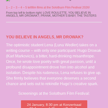
1 – 2 – 3 – 4 – 5 tellfilm films at the Solothurn Film Festival 2026!
From top left to bottom right: LOVE ROULETTE, YOU BELIEVE IN
ANGELS, MR DROWAK?, PRANK, MOTHER’S BABY, THE TASTERS
YOU BELIEVE IN ANGELS, MR DROWAK?
The optimistic student Lena (Luna Wedler) takes on a
writing course – with only one participant: Hugo Drowak
(Karl Markovics), a bitter, hard-drinking misanthrope.
Once, he wrote love poetry with great passion, until a
profound disappointment drove him into alcohol and
isolation. Despite his rudeness, Lena refuses to give up.
She firmly believes that everyone deserves a second
chance and sets out to rekindle Hugo’s creative spark.
Screenings at the Solothurn Film Festival:
24 January, 8:30 pm at Konzertsaal