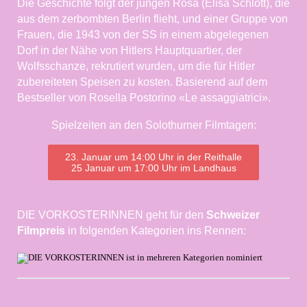
Die Geschichte folgt der jungen Rosa (Elisa Schlott), die
aus dem zerbombten Berlin flieht, und einer Gruppe von
Frauen, die 1943 von der SS in einem abgelegenen
Dorf in der Nähe von Hitlers Hauptquartier, der
Wolfsschanze, rekrutiert wurden, um die für Hitler
zubereiteten Speisen zu kosten. Basierend auf dem
Bestseller von Rosella Postorino «Le assaggiatrici».
Spielzeiten an den Solothurner Filmtagen:
23. Januar um 14:00 Uhr in der Reithalle
25 Januar um 17:00 Uhr im Landhaus
DIE VORKOSTERINNEN geht für den
Schweizer
Filmpreis
in folgenden Kategorien ins Rennen: