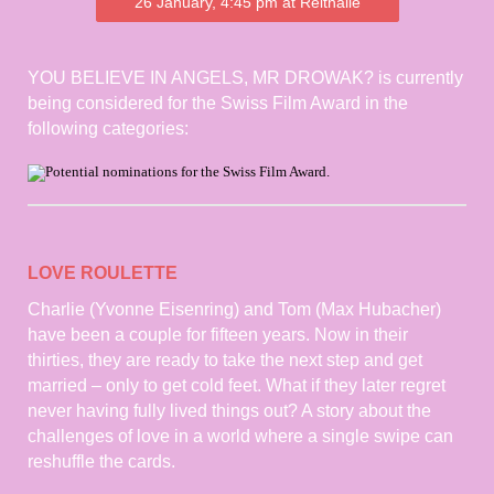
26 January, 4:45 pm at Reithalle
YOU BELIEVE IN ANGELS, MR DROWAK? is currently
being considered for the Swiss Film Award in the
following categories:
LOVE ROULETTE
Charlie (Yvonne Eisenring) and Tom (Max Hubacher)
have been a couple for fifteen years. Now in their
thirties, they are ready to take the next step and get
married – only to get cold feet. What if they later regret
never having fully lived things out? A story about the
challenges of love in a world where a single swipe can
reshuffle the cards.