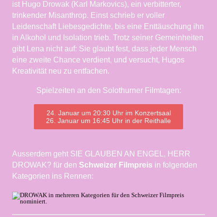
ist Hugo Drowak (Karl Markovics), ein verbitterter,
trinkender Misanthrop. Einst schrieb er voller
Leidenschaft Liebesgedichte, bis eine Enttäuschung ihn
in Alkohol und Isolation trieb. Trotz seiner Gemeinheiten
gibt Lena nicht auf: Sie glaubt fest, dass jeder Mensch
eine zweite Chance verdient, und versucht, Hugos
Kreativität neu zu entfachen.
Spielzeiten an den Solothurner Filmtagen:
24. Januar um 20:30 Uhr im Konzertsaal
26. Januar um 16:45 Uhr in der Reithalle
Ausserdem geht SIE GLAUBEN AN ENGEL, HERR
DROWAK? für den
Schweizer Filmpreis
in folgenden
Kategorien ins Rennen: