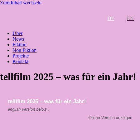
Zum Inhalt wechseln
DE
EN
Über
News
Fiktion
Non Fiktion
Projekte
Kontakt
tellfilm 2025 – was für ein Jahr!
tellfilm 2025 – was für ein Jahr!
english version below ↓
Online-Version anzeigen