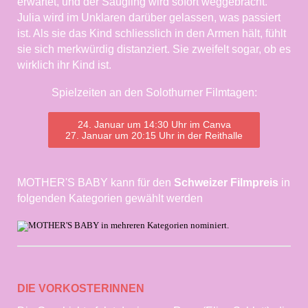
erwartet, und der Säugling wird sofort weggebracht.
Julia wird im Unklaren darüber gelassen, was passiert
ist. Als sie das Kind schliesslich in den Armen hält, fühlt
sie sich merkwürdig distanziert. Sie zweifelt sogar, ob es
wirklich ihr Kind ist.
Spielzeiten an den Solothurner Filmtagen:
24. Januar um 14:30 Uhr im Canva
27. Januar um 20:15 Uhr in der Reithalle
MOTHER'S BABY kann für den
Schweizer Filmpreis
in
folgenden Kategorien gewählt werden
DIE VORKOSTERINNEN