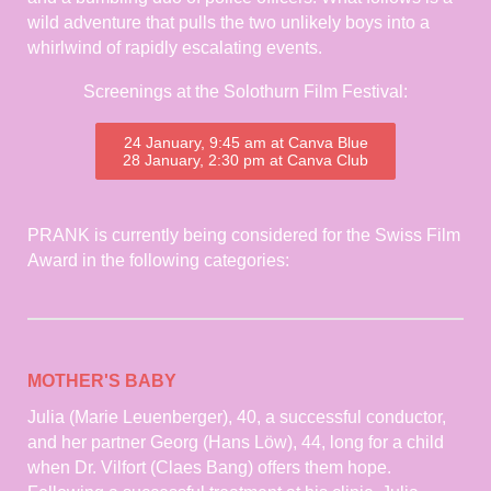
wild adventure that pulls the two unlikely boys into a
whirlwind of rapidly escalating events.
Screenings at the Solothurn Film Festival:
24 January, 9:45 am at Canva Blue
28 January, 2:30 pm at Canva Club
PRANK is currently being considered for the Swiss Film
Award in the following categories:
MOTHER'S BABY
Julia (Marie Leuenberger), 40, a successful conductor,
and her partner Georg (Hans Löw), 44, long for a child
when Dr. Vilfort (Claes Bang) offers them hope.