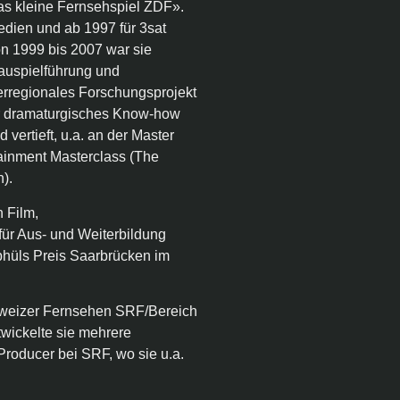
Das kleine Fernsehspiel ZDF».
medien und ab 1997 für 3sat
on 1999 bis 2007 war sie
auspielführung und
interregionales Forschungsprojekt
hr dramaturgisches Know-how
 vertieft, u.a. an der Master
ainment Masterclass (The
n).
 Film,
ür Aus- und Weiterbildung
phüls Preis Saarbrücken im
hweizer Fernsehen SRF/Bereich
twickelte sie mehrere
Producer bei SRF, wo sie u.a.