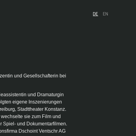
DE
EN
uzentin und Gesellschafterin bei
ieassistentin und Dramaturgin
olgten eigene Inszenierungen
reiburg, Stadttheater Konstanz.
n wechselte sie zum Film und
für Spiel- und Dokumentarfilmen.
onsfirma Dschoint Ventschr AG