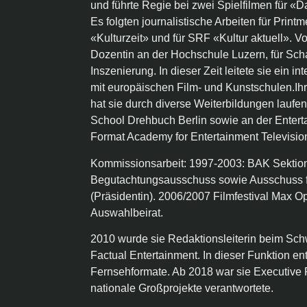
und führte Regie bei zwei Spielfilmen für «
Es folgten journalistische Arbeiten für Print
«Kulturzeit» und für SRF «Kultur aktuell». V
Dozentin an der Hochschule Luzern, für Sch
Inszenierung. In dieser Zeit leitete sie ein 
mit europäischen Film- und Kunstschulen.I
hat sie durch diverse Weiterbildungen laufend
School Drehbuch Berlin sowie an der Entert
Format Academy for Entertainment Televisio
Kommissionsarbeit: 1997-2003: BAK Sektion
Begutachtungsausschuss sowie Ausschuss f
(Präsidentin). 2006/2007 Filmfestival Max O
Auswahlbeirat.
2010 wurde sie Redaktionsleiterin beim Sc
Factual Entertainment. In dieser Funktion en
Fernsehformate. Ab 2018 war sie Executive 
nationale Großprojekte verantwortete.